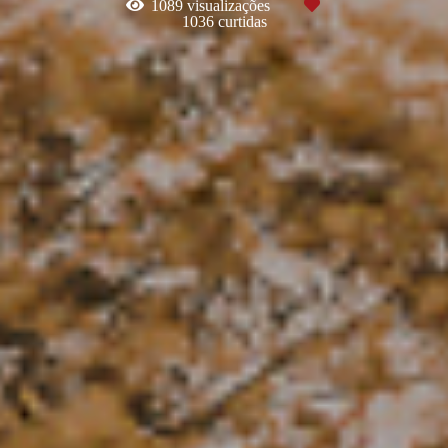
1089
visualizações
1036
curtidas